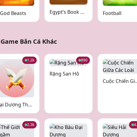
Egypt’s Book Of Mystery
 God Beasts
Football
Game Bắn Cá Khác
1.2k
890
Rặng San Hô
Cuộc Chiến G
Đại Dương Thần Bí
2.3k
4