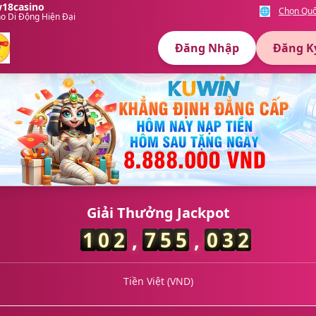
18casino
🌐
Chọn Quố
o Di Động Hiện Đại
Đăng Nhập
Đăng K
/2026 Ng*** rut tien thanh cong 1,900,000 VND ✅
/2026 Di*** thang lon 3,700,000 VND 🏆
Giải Thưởng Jackpot
/2026 Ngu*** nhan thuong 1,000,000 VND 🎁
1
0
2
,
7
5
5
,
0
3
2
/2026 Qu*** nhan hoan tra 100,000 VND 🎊
/2026 Nguy*** no hu 22,500,000 VND 💥
/2026 Nguye*** nhan thuong 1,000,000 VND ✨
Tiền Việt (VND)
/2026 Nguyen*** nhan hoan tra 350,000 VND 💵
/2026 Die*** nhan hoan tra 250,000 VND 🎊