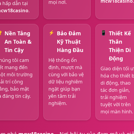
/2026 Ki*** nhan thuong 450,000 VND ✨
mcw18casino
mọi nơi.
à hấp dẫn tại
/2026 DiepU*** nhan thuong 500,000 VND 🎉
cw18casino
.
/2026 Kie*** thang lon 4,700,000 VND 🔥
/2026 ToMi*** nhan hoan tra 650,000 VND 🎊
/2026 Dam*** nhan thuong 500,000 VND ✨

⚡
📱
Nền Tảng
Bảo Đảm
Thiết Kế
/2026 Va*** nhan thuong 600,000 VND ✨
An Toàn &
Kỹ Thuật
Thân
/2026 NguyenLe*** thang lon 1,300,000 VND 💰
Tin Cậy
Hàng Đầu
Thiện Di
/2026 NguyenHo*** rut tien thanh cong 6,550,000 VND 💸
Động
/2026 La*** nhan hoan tra 700,000 VND 💵
húng tôi cam
Hệ thống ổn
/2026 NguyenHoH*** no hu 14,500,000 VND 💥
ết mang đến
định, mượt mà
Giao diện tối 
/2026 NguyenPham*** nhan thuong 550,000 VND 🎉
ột môi trường
cùng với bảo vệ
hóa cho thiết b
/2026 Tong*** rut tien thanh cong 1,700,000 VND ✅
iải trí công
dữ liệu nghiêm
di động, thao
/2026 Van*** nhan thuong 650,000 VND 🎉
ằng, bảo mật
ngặt giúp bạn
tác đơn giản,
/2026 NguyenV*** nhan thuong 150,000 VND 🎁
à đáng tin cậy.
yên tâm trải
trải nghiệm
/2026 Lam*** rut tien thanh cong 2,900,000 VND 🏦
nghiệm.
tuyệt vời trên
/2026 NguyenHoV*** nhan thuong 850,000 VND 🎉
mọi màn hình.
/2026 LamG*** thang lon 11,000,000 VND 🔥
/2026 NguyenHoC*** no hu 52,500,000 VND 🎰
/2026 ToMin*** thang lon 9,900,000 VND 🔥
ám phá
mcw18casino
– Nơi hội tụ của đam mê và giải