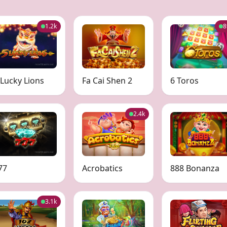
1.2k
8
 Lucky Lions
Fa Cai Shen 2
6 Toros
2.4k
77
Acrobatics
888 Bonanza
3.1k