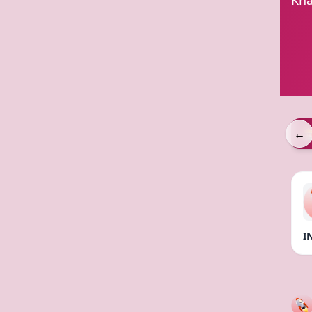
17/06
17/06
17/06
17/06
17/06
←
